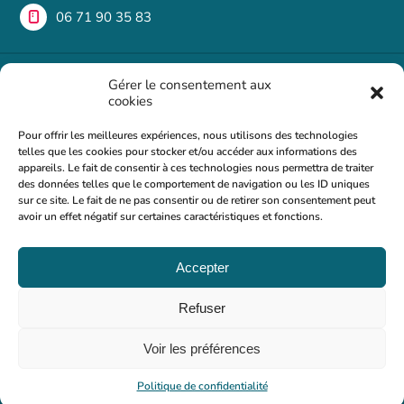
06 71 90 35 83
Une question ?
Gérer le consentement aux
cookies
Si vous avez des questions ou des commentaires, n'hésitez
Pour offrir les meilleures expériences, nous utilisons des technologies
pas à nous contacter. Nous serons heureux de vous
telles que les cookies pour stocker et/ou accéder aux informations des
répondre dans les plus brefs délais.
appareils. Le fait de consentir à ces technologies nous permettra de traiter
des données telles que le comportement de navigation ou les ID uniques
Foire aux questions
sur ce site. Le fait de ne pas consentir ou de retirer son consentement peut
avoir un effet négatif sur certaines caractéristiques et fonctions.
nous écrire
Accepter
©2024
Refuser
Tous droits réservés à Dianniversaire
Voir les préférences
Politique de confidentialité