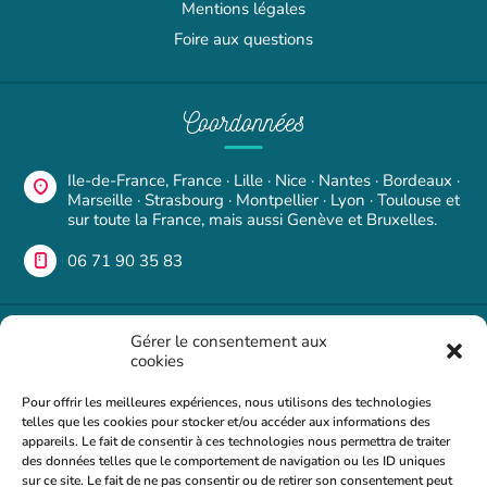
Mentions légales
Foire aux questions
Coordonnées
Ile-de-France, France · Lille · Nice · Nantes · Bordeaux ·
Marseille · Strasbourg · Montpellier · Lyon · Toulouse et
sur toute la France, mais aussi Genève et Bruxelles.
06 71 90 35 83
Une question ?
Gérer le consentement aux
cookies
Si vous avez des questions ou des commentaires, n'hésitez
Pour offrir les meilleures expériences, nous utilisons des technologies
pas à nous contacter. Nous serons heureux de vous
telles que les cookies pour stocker et/ou accéder aux informations des
répondre dans les plus brefs délais.
appareils. Le fait de consentir à ces technologies nous permettra de traiter
des données telles que le comportement de navigation ou les ID uniques
Foire aux questions
sur ce site. Le fait de ne pas consentir ou de retirer son consentement peut