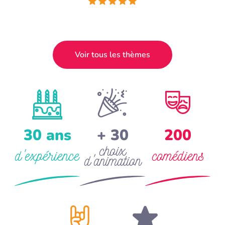
Voir tous les thèmes
30 ans
+ 30
200
choix
d'expérience
comédiens
d'animation