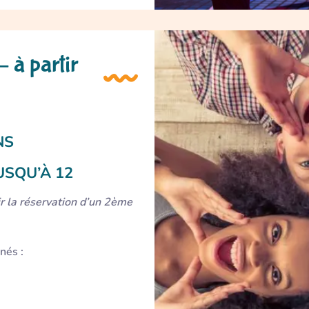
 à partir
NS
USQU’À 12
r la réservation d’un 2ème
nés :