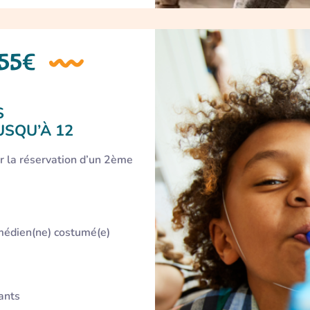
255€
S
USQU’À 12
r la réservation d’un 2ème
médien(ne) costumé(e)
ants