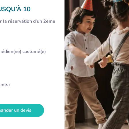
USQU’À 10
r la réservation d’un 2ème
médien(ne) costumé(e)
ents)
ander un devis