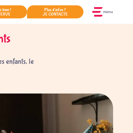
p bien !
Plus d'infos ?
menu
SERVE
JE CONTACTE
nts
s enfants, le