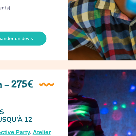
ents)
ander un devis
h – 275€
NS
USQU’À 12
ctive Party
,
Atelier