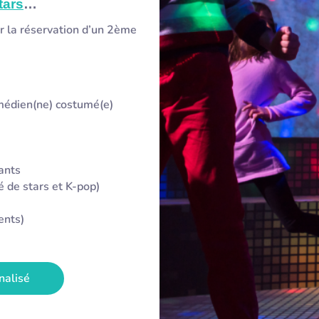
tars
…
r la réservation d’un 2ème
médien(ne) costumé(e)
ants
 de stars et K-pop)
ents)
nalisé