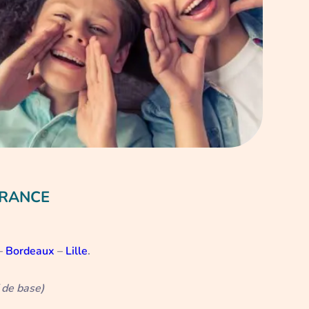
FRANCE
–
Bordeaux
–
Lille
.​
 de base)