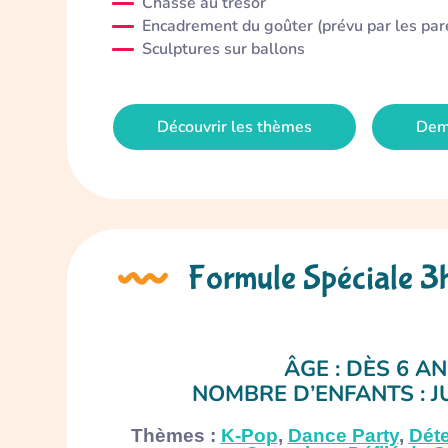
Chasse au trésor
Encadrement du goûter (prévu par les par
Sculptures sur ballons
Découvrir les thèmes
Dem
Formule Spéciale 3
ÂGE : DÈS 6 A
NOMBRE D’ENFANTS : J
Thèmes :
K-Pop
,
Dance Party
,
Déte