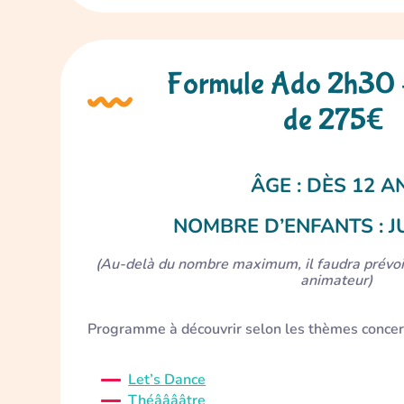
Formule Ado 2h30 –
de 275€
ÂGE : DÈS 12 A
NOMBRE D’ENFANTS : J
(Au-delà du nombre maximum, il faudra prévoi
animateur)
Programme à découvrir selon les thèmes concer
Let’s Dance
Théââââtre