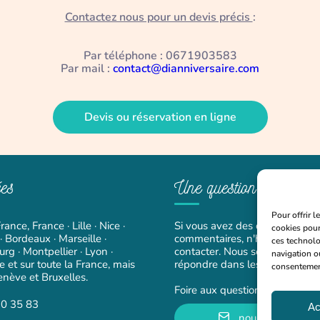
Contactez nous pour un devis précis
:
Par téléphone : 0671903583
Par mail :
contact@dianniversaire.com
Devis ou réservation en ligne
es
Une question ?
Pour offrir 
rance, France · Lille · Nice ·
Si vous avez des questions ou
cookies pour
 Bordeaux · Marseille ·
commentaires, n'hésitez pas à
ces technolo
rg · Montpellier · Lyon ·
contacter. Nous serons heureu
navigation ou
e et sur toute la France, mais
répondre dans les plus brefs d
consentement 
enève et Bruxelles.
Foire aux questions
90 35 83
Ac
nous écrire