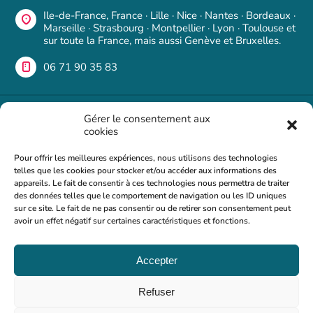
Ile-de-France, France · Lille · Nice · Nantes · Bordeaux ·
Marseille · Strasbourg · Montpellier · Lyon · Toulouse et
sur toute la France, mais aussi Genève et Bruxelles.
06 71 90 35 83
Une question ?
Gérer le consentement aux
cookies
Si vous avez des questions ou des commentaires, n'hésitez
Pour offrir les meilleures expériences, nous utilisons des technologies
pas à nous contacter. Nous serons heureux de vous
telles que les cookies pour stocker et/ou accéder aux informations des
répondre dans les plus brefs délais.
appareils. Le fait de consentir à ces technologies nous permettra de traiter
des données telles que le comportement de navigation ou les ID uniques
Foire aux questions
sur ce site. Le fait de ne pas consentir ou de retirer son consentement peut
avoir un effet négatif sur certaines caractéristiques et fonctions.
nous écrire
Accepter
©2024
Refuser
Tous droits réservés à Dianniversaire