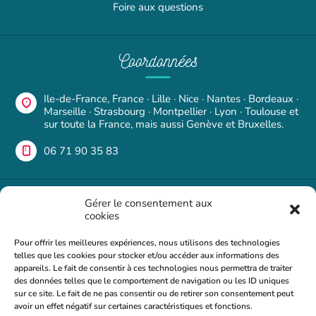
Foire aux questions
Coordonnées
Ile-de-France, France · Lille · Nice · Nantes · Bordeaux ·
Marseille · Strasbourg · Montpellier · Lyon · Toulouse et
sur toute la France, mais aussi Genève et Bruxelles.
06 71 90 35 83
Une question ?
Gérer le consentement aux
cookies
Si vous avez des questions ou des commentaires, n'hésitez
Pour offrir les meilleures expériences, nous utilisons des technologies
pas à nous contacter. Nous serons heureux de vous
telles que les cookies pour stocker et/ou accéder aux informations des
répondre dans les plus brefs délais.
appareils. Le fait de consentir à ces technologies nous permettra de traiter
des données telles que le comportement de navigation ou les ID uniques
Foire aux questions
sur ce site. Le fait de ne pas consentir ou de retirer son consentement peut
avoir un effet négatif sur certaines caractéristiques et fonctions.