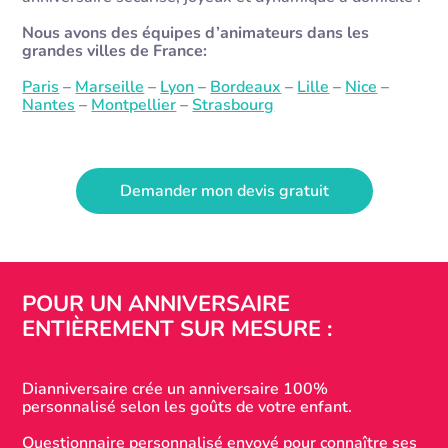
Nous avons des équipes d’animateurs dans les
grandes villes de France:
Paris
–
Marseille
–
Lyon
–
Bordeaux
–
Lille
–
Nice
–
Nantes
–
Montpellier
–
Strasbourg
Demander mon devis gratuit
POUR UN ANNIVERSAIRE
ENTIÈREMENT SUR MESURE :
Dianniversaire crée un anniversaire 100%
personnalisé selon les goûts de votre enfant.
Questionnaire personnalisé envoyé pour connaître ses